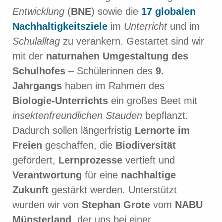
Entwicklung
(
BNE
) sowie die
17 globalen
Nachhaltigkeitsziele
im
Unterricht
und im
Schulalltag
zu verankern. Gestartet sind wir
mit der
naturnahen Umgestaltung des
Schulhofes
– Schülerinnen des
9.
Jahrgangs
haben im Rahmen des
Biologie-Unterrichts
ein großes Beet mit
insektenfreundlichen Stauden
bepflanzt.
Dadurch sollen längerfristig
Lernorte im
Freien
geschaffen, die
Biodiversität
gefördert,
Lernprozesse
vertieft und
Verantwortung
für eine
nachhaltige
Zukunft
gestärkt werden. Unterstützt
wurden wir von
Stephan Grote
vom
NABU
Münsterland
, der uns bei einer