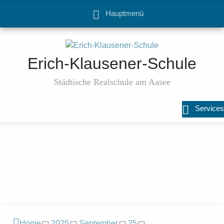
Hauptmenü
Erich-Klausener-Schule
Städtische Realschule am Aasee
Services
Home
2025
September
25