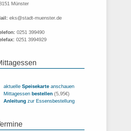
8151 Münster
ail:
eks@stadt-muenster.de
elefon:
0251 399490
elefax:
0251 3994929
Mittagessen
aktuelle
Speisekarte
anschauen
Mittagessen
bestellen
(5,95€)
Anleitung
zur Essensbestellung
Termine