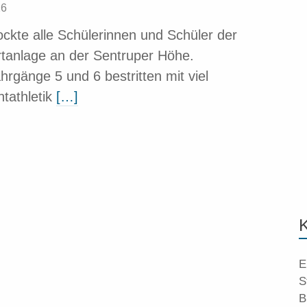
26
ckte alle Schülerinnen und Schüler der
rtanlage an der Sentruper Höhe.
rgänge 5 und 6 bestritten mit viel
tathletik
[…]
E
S
B