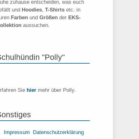
uhe zuhause entscheiden, was euch
efällt und
Hoodies
,
T-Shirts
etc. in
uren
Farben
und
Größen
der
EKS-
ollektion
aussuchen.
Schulhündin "Polly"
rfahren Sie
hier
mehr über Polly.
Sonstiges
Impressum
Datenschutzerklärung