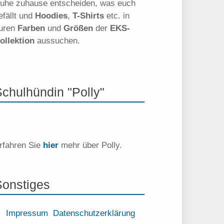
uhe zuhause entscheiden, was euch
efällt und
Hoodies
,
T-Shirts
etc. in
uren
Farben
und
Größen
der
EKS-
ollektion
aussuchen.
Schulhündin "Polly"
rfahren Sie
hier
mehr über Polly.
Sonstiges
Impressum
Datenschutzerklärung