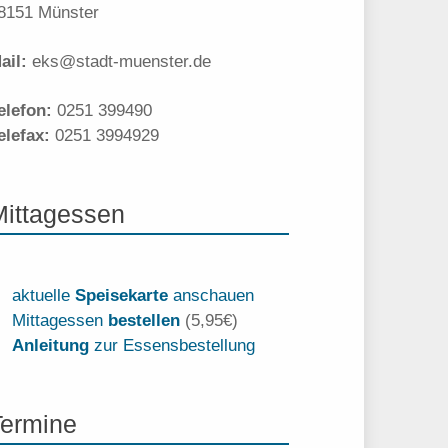
8151 Münster
ail:
eks@stadt-muenster.de
elefon:
0251 399490
elefax:
0251 3994929
Mittagessen
aktuelle
Speisekarte
anschauen
Mittagessen
bestellen
(5,95€)
Anleitung
zur Essensbestellung
Termine