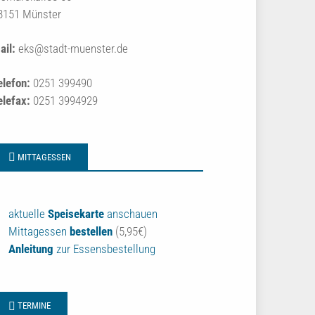
8151 Münster
ail:
eks@stadt-muenster.de
elefon:
0251 399490
elefax:
0251 3994929
MITTAGESSEN
aktuelle
Speisekarte
anschauen
Mittagessen
bestellen
(5,95€)
Anleitung
zur Essensbestellung
TERMINE