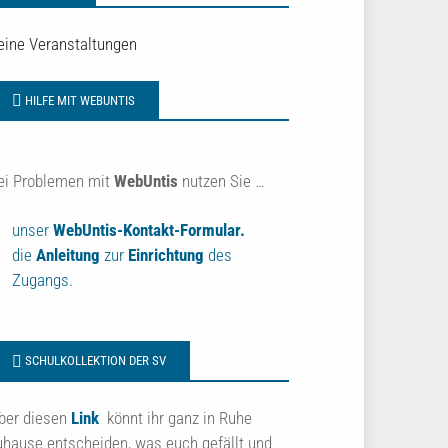
eine Veranstaltungen
HILFE MIT WEBUNTIS
ei Problemen mit
WebUntis
nutzen Sie …
unser
WebUntis-Kontakt-Formular.
die
Anleitung
zur
Einrichtung
des
Zugangs.
SCHULKOLLEKTION DER SV
ber diesen
Link
könnt ihr ganz in Ruhe
uhause entscheiden, was euch gefällt und