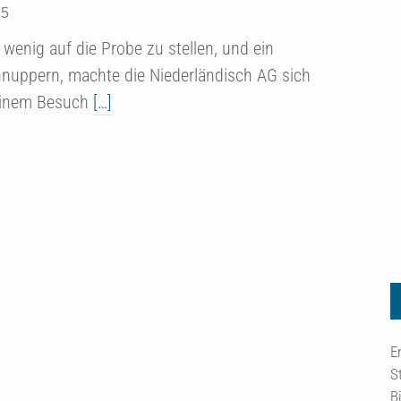
25
wenig auf die Probe zu stellen, und ein
hnuppern, machte die Niederländisch AG sich
einem Besuch
[…]
E
S
B