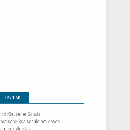
KONTAKT
rich-Klausener-Schule
tädtische Realschule am Aasee
ismarckallee 55