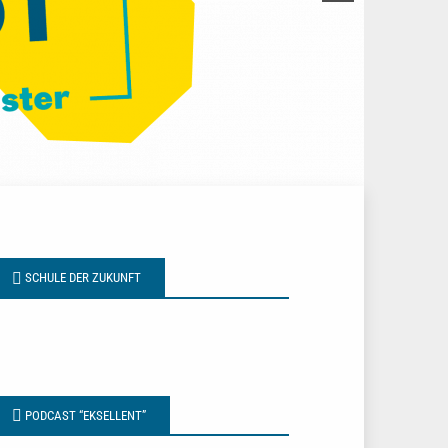
SCHULE DER ZUKUNFT
PODCAST “EKSELLENT”