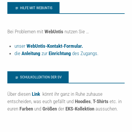
HILFE MIT WEBUNTIS
Bei Problemen mit
WebUntis
nutzen Sie …
unser
WebUntis-Kontakt-Formular.
die
Anleitung
zur
Einrichtung
des Zugangs.
SCHULKOLLEKTION DER SV
Über diesen
Link
könnt ihr ganz in Ruhe zuhause
entscheiden, was euch gefällt und
Hoodies
,
T-Shirts
etc. in
euren
Farben
und
Größen
der
EKS-Kollektion
aussuchen.